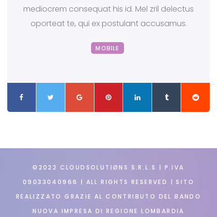
mediocrem consequat his id. Mel zril delectus
oporteat te, qui ex postulant accusamus.
MOBILE
©2022 CLOUDSOLUTIØNS S.R.L.S | P.IVA
09033040966 | ALL RIGHTS RESERVED | SITO
REALIZZATO GRAZIE AL CONTRIBUTO DEL BANDO
NUOVA IMPRESA DI REGIONE LOMBARDIA