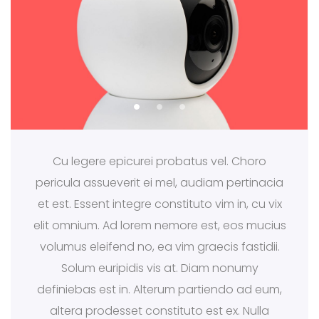
Cu legere epicurei probatus vel. Choro
pericula assueverit ei mel, audiam pertinacia
et est. Essent integre constituto vim in, cu vix
elit omnium. Ad lorem nemore est, eos mucius
volumus eleifend no, ea vim graecis fastidii.
Solum euripidis vis at. Diam nonumy
definiebas est in. Alterum partiendo ad eum,
altera prodesset constituto est ex. Nulla